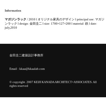
Information
マガジンラック
/ 2010 l オリジナル家具のデザイン l principal use: マガジ
ンラック l design: 金田圭二 l size: 1700×127×200 l material: 鉄 l date:
july,2010
金田圭二建築設計事務所
Email :
kkaa@kkaalab.com
© copyright. 2007 KEIJI KANADA ARCHITECT+ASSOCIATES. All
rights reserved