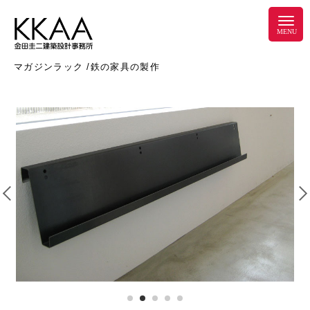
マガジンラック /鉄の家具の製作
1
2
3
4
5